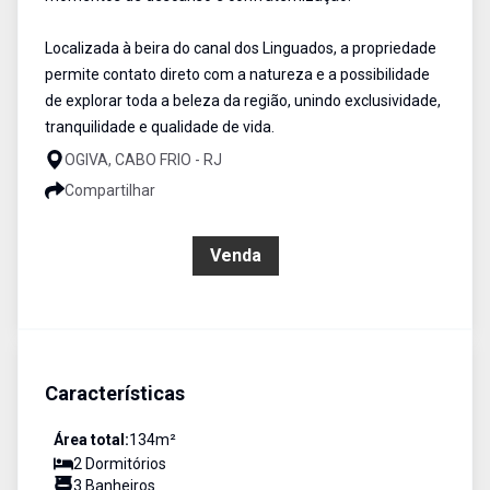
Localizada à beira do canal dos Linguados, a propriedade
permite contato direto com a natureza e a possibilidade
de explorar toda a beleza da região, unindo exclusividade,
tranquilidade e qualidade de vida.
OGIVA, CABO FRIO - RJ
Compartilhar
R$ 650.000,00
Venda
Características
Área total:
134
m²
2
Dormitório
s
3
Banheiro
s