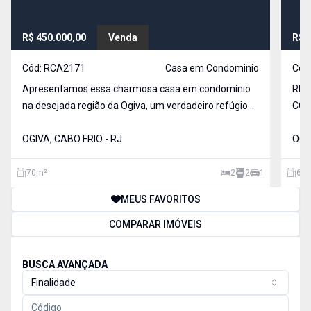
R$ 450.000,00
Venda
R$ 
Cód:
RCA2171
Casa em Condominio
Cód
Apresentamos essa charmosa casa em condomínio
REF
na desejada região da Ogiva, um verdadeiro refúgio à
COM
beira do canal ? perfeito para quem valoriza
BAN
qualidade de vida e momentos únicos. A casa conta
OGIVA, CABO FRIO - RJ
AME
OGIV
com: 2 quartos 1 banheiro social + lavabo Sala
aconcheg
70
m²
2
2
1
67
MEUS FAVORITOS
COMPARAR IMÓVEIS
BUSCA AVANÇADA
Finalidade