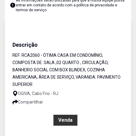
As informações serão utilizadas para que a nossa equipe possa
entrar em contato de acordo com a
política de privacidade e
termos de serviço
Casa em Condominio
Venda
Cód:
RCA2060
Descrição
REF: RCA2060 - ÓTIMA CASA EM CONDOMÍNIO,
COMPOSTA DE: SALA ,02 QUARTO , CIRCULAÇÃO,
BANHEIRO SOCIAL COM BOX BLINDEX, COZINHA
AMERICANA, ÁREA DE SERVIÇO, VARANDA. PAVIMENTO
SUPERIOR
OGIVA, Cabo Frio - RJ
Compartilhar
R$ 280.000,00
Venda