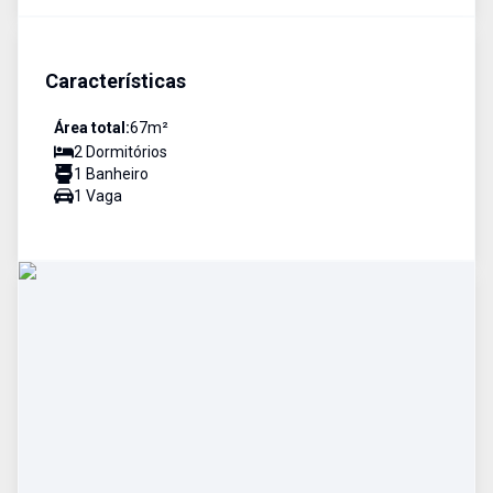
Características
Área total:
67
m²
2
Dormitório
s
1
Banheiro
1
Vaga