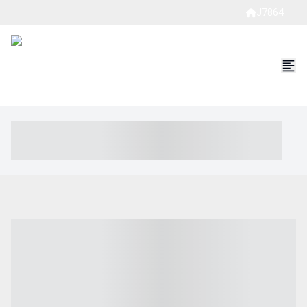
J7864
----- ----- -- ------ ---- ---- -- ----- ----- ----- --- ------