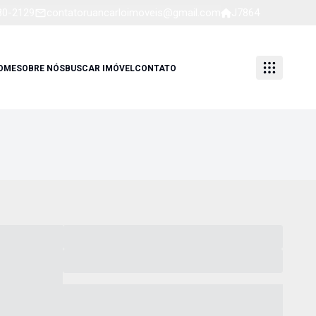
80-2129
contatoruancarloimoveis@gmail.com
J7864
OME
SOBRE NÓS
BUSCAR IMÓVEL
CONTATO