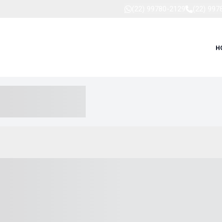
(22) 99780-2129
(22) 997
H
-- ----- --- ------