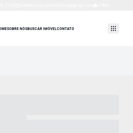
80-2129
contatoruancarloimoveis@gmail.com
J7864
OME
SOBRE NÓS
BUSCAR IMÓVEL
CONTATO