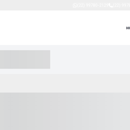
(22) 99780-2129
(22) 997
H
-- ----- --- ------