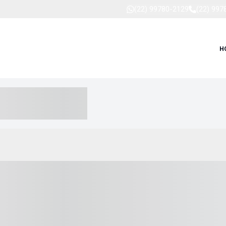
(22) 99780-2129
(22) 997
H
-- ----- --- ------