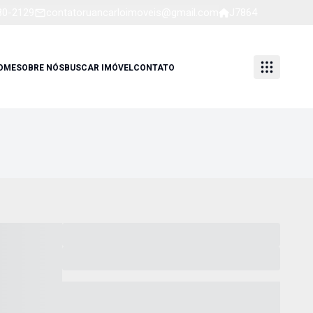
80-2129
contatoruancarloimoveis@gmail.com
J7864
OME
SOBRE NÓS
BUSCAR IMÓVEL
CONTATO