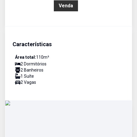
R$ 850.000,00
Venda
Características
Área total:
110
m²
2
Dormitório
s
2
Banheiro
s
1
Suíte
2
Vaga
s