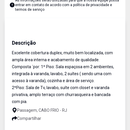
As informações serão utilizadas para que a nossa equipe possa
entrar em contato de acordo com a
política de privacidade e
termos de serviço
Coberturas
Venda
Cód:
RCO3074
Descrição
Excelente cobertura duplex, muito bem localizada, com
ampla área interna e acabamento de qualidade.
Composta ´por: 1º Piso: Sala espaçosa em 2 ambientes,
integrada à varanda, lavabo, 2 suítes ( sendo uma com
acesso à varanda), cozinha e área de serviço.
2ºPiso: Sala de Tv, lavabo, suíte com closet e varanda
privativa, amplo terraço com churrasqueira e bancada
com pia.
Passagem, CABO FRIO - RJ
Compartilhar