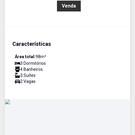
R$ 1.600.000,00
Venda
Características
Área total:
98
m²
3
Dormitório
s
4
Banheiro
s
3
Suíte
s
2
Vaga
s