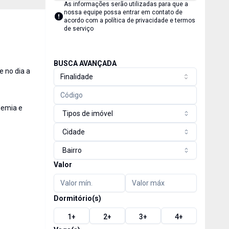
As informações serão utilizadas para que a
nossa equipe possa entrar em contato de
acordo com a
política de privacidade e termos
de serviço
BUSCA AVANÇADA
e no dia a
Finalidade
demia e
Tipos de imóvel
Cidade
Bairro
Valor
Dormitório(s)
1
+
2
+
3
+
4
+