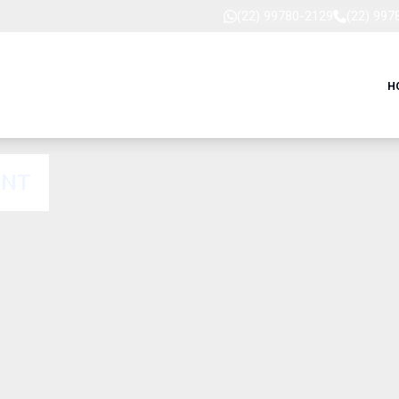
(22) 99780-2129
(22) 997
H
ANT