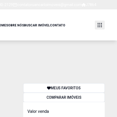
80-2129
contatoruancarloimoveis@gmail.com
J7864
OME
SOBRE NÓS
BUSCAR IMÓVEL
CONTATO
MEUS FAVORITOS
COMPARAR IMÓVEIS
Valor venda