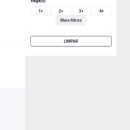
Vaga(s)
1
+
2
+
3
+
4
+
Mais filtros
PESQUISAR
LIMPAR