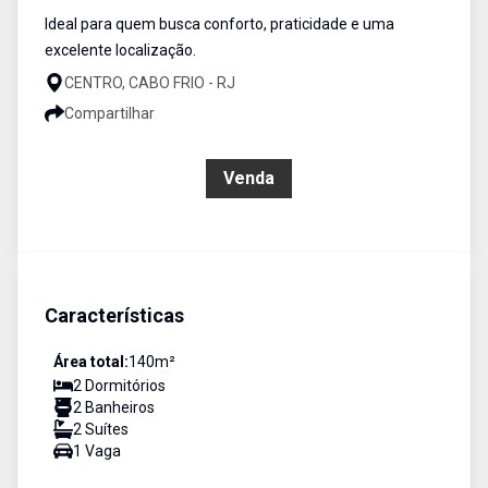
Ideal para quem busca conforto, praticidade e uma
excelente localização.
CENTRO, CABO FRIO - RJ
Compartilhar
R$ 1.000.000,00
Venda
Características
Área total:
140
m²
2
Dormitório
s
2
Banheiro
s
2
Suíte
s
1
Vaga