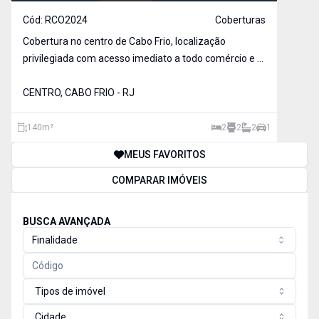
Cód:
RCO2024
Coberturas
Cobertura no centro de Cabo Frio, localização
privilegiada com acesso imediato a todo comércio e a
praia do Forte . Prédio com estrutura de lazer
completa. Elevador vai até o segundo pavimento da
CENTRO, CABO FRIO - RJ
cobertura. Primeiro pavimento: 1 sala, cozinha integra
140
m²
2
2
2
1
MEUS FAVORITOS
COMPARAR IMÓVEIS
BUSCA AVANÇADA
Finalidade
Tipos de imóvel
Cidade