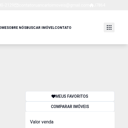
80-2129
contatoruancarloimoveis@gmail.com
J7864
OME
SOBRE NÓS
BUSCAR IMÓVEL
CONTATO
MEUS FAVORITOS
COMPARAR IMÓVEIS
Valor venda