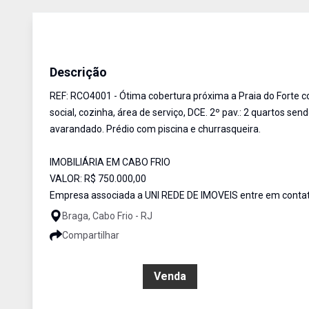
Coberturas
Venda
Cód:
RC04001
Descrição
REF: RCO4001 - Ótima cobertura próxima a Praia do Forte co
social, cozinha, área de serviço, DCE. 2º pav.: 2 quartos se
avarandado. Prédio com piscina e churrasqueira.
IMOBILIÁRIA EM CABO FRIO
VALOR: R$ 750.000,00
Empresa associada a UNI REDE DE IMOVEIS entre em contat
Braga, Cabo Frio - RJ
Compartilhar
R$ 750.000,00
Venda