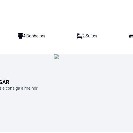
4
Banheiro
s
2
Suíte
s
GAR
 e consiga a melhor