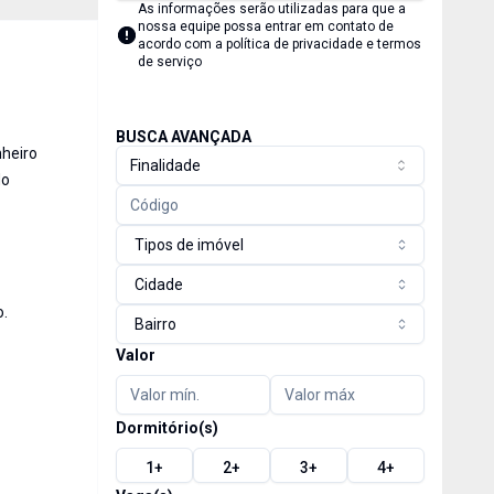
As informações serão utilizadas para que a
nossa equipe possa entrar em contato de
acordo com a
política de privacidade e termos
de serviço
BUSCA AVANÇADA
nheiro
Finalidade
do
Tipos de imóvel
Cidade
o.
Bairro
Valor
Dormitório(s)
1
+
2
+
3
+
4
+