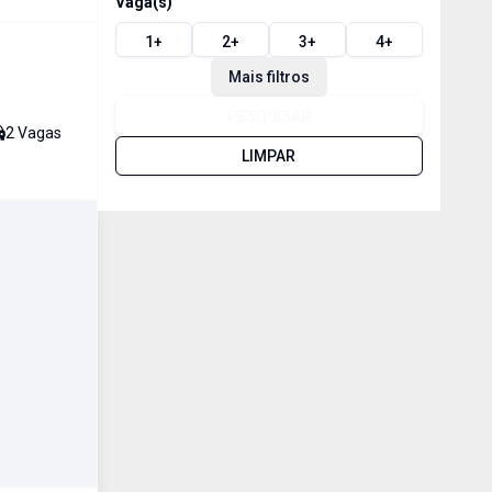
Vaga(s)
1
+
2
+
3
+
4
+
Mais filtros
PESQUISAR
2
Vaga
s
LIMPAR