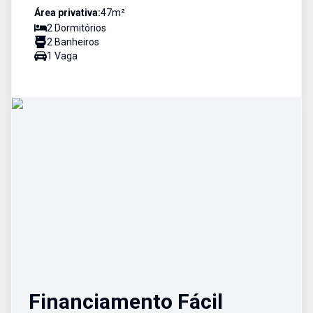
Área privativa:
47
m²
2
Dormitório
s
2
Banheiro
s
1
Vaga
Financiamento Fácil