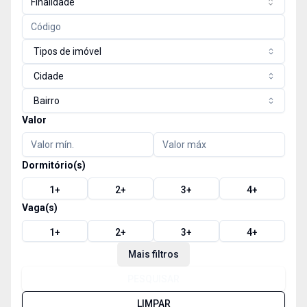
Finalidade
Tipos de imóvel
Cidade
Bairro
Valor
Dormitório(s)
1
+
2
+
3
+
4
+
Vaga(s)
1
+
2
+
3
+
4
+
Mais filtros
PESQUISAR
LIMPAR