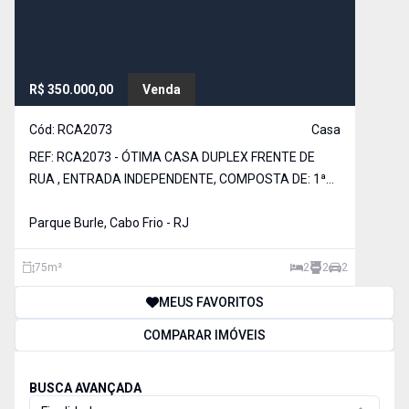
R$ 350.000,00
Venda
Cód:
RCA2073
Casa
REF: RCA2073 - ÓTIMA CASA DUPLEX FRENTE DE
RUA , ENTRADA INDEPENDENTE, COMPOSTA DE: 1ª
PISO - SALA EM 2 AMBIENTES, ESCRITÓRIO,
VARANDA, BANHEIRO SOCI
Parque Burle, Cabo Frio - RJ
75
m²
2
2
2
MEUS FAVORITOS
COMPARAR IMÓVEIS
BUSCA AVANÇADA