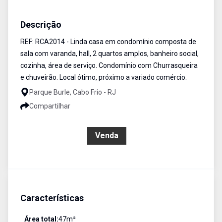
Casa
Venda
Cód:
RCA2014
Descrição
REF: RCA2014 - Linda casa em condomínio composta de
sala com varanda, hall, 2 quartos amplos, banheiro social,
cozinha, área de serviço. Condomínio com Churrasqueira
e chuveirão. Local ótimo, próximo a variado comércio.
Parque Burle, Cabo Frio - RJ
Compartilhar
R$ 245.000,00
Venda
Características
Área total:
47
m²