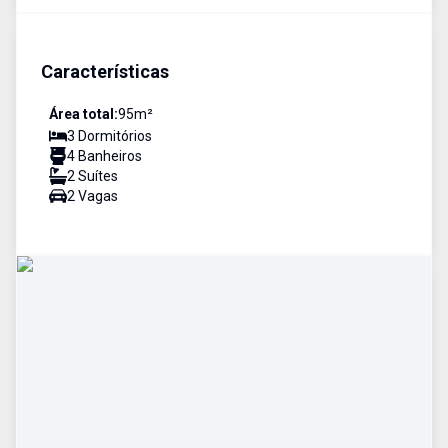
Características
Área total:
95
m²
3
Dormitório
s
4
Banheiro
s
2
Suíte
s
2
Vaga
s