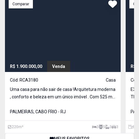
Comparar
Co
R$ 1.900.000,00
Venda
R$ 
Cód:
RCA3180
Casa
Cód
Uma casa para não sair de casa !Arquitetura moderna
EXC
, conforto e beleza em um único imóvel . Com 525 m2
TRA
de terreno, área construída de 220 m2 , linea
COL
PALMEIRAS, CABO FRIO - RJ
PAL
220
m²
3
5
3
3
615
MEUS FAVORITOS