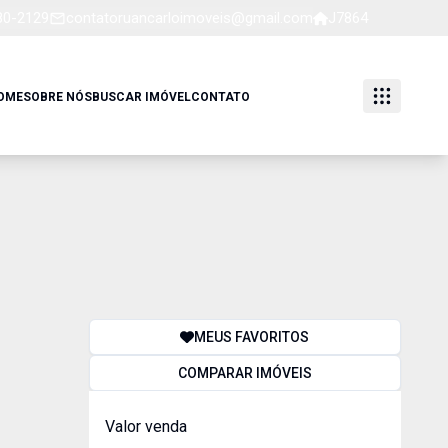
80-2129
contatoruancarloimoveis@gmail.com
J7864
OME
SOBRE NÓS
BUSCAR IMÓVEL
CONTATO
MEUS FAVORITOS
COMPARAR IMÓVEIS
Valor venda