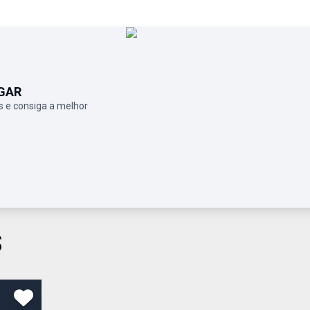
GAR
 e consiga a melhor
S