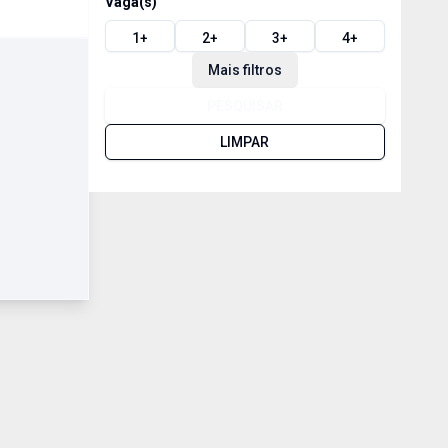
Vaga(s)
1
+
2
+
3
+
4
+
Mais filtros
PESQUISAR
LIMPAR