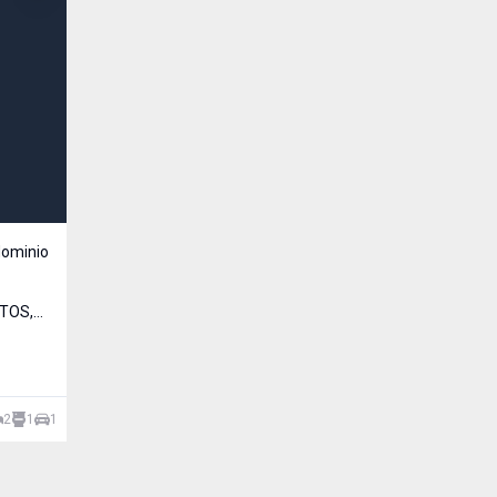
ominio
RTOS,
2
1
1