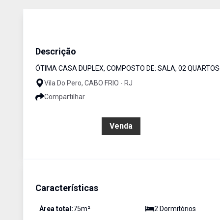
Casa em Condominio
Venda
Cód:
RCA2097
Descrição
ÓTIMA CASA DUPLEX, COMPOSTO DE: SALA, 02 QUARTOS( 
Vila Do Pero, CABO FRIO - RJ
Compartilhar
R$ 330.000,00
Venda
Características
Área total:
75
m²
2
Dormitório
s