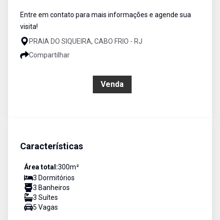
Entre em contato para mais informações e agende sua
visita!
PRAIA DO SIQUEIRA, CABO FRIO - RJ
Compartilhar
R$ 1.980.000,00
Venda
Características
Área total:
300
m²
3
Dormitório
s
3
Banheiro
s
3
Suíte
s
5
Vaga
s