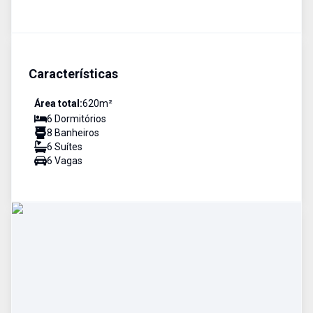
Características
Área total:
620
m²
6
Dormitório
s
8
Banheiro
s
6
Suíte
s
6
Vaga
s