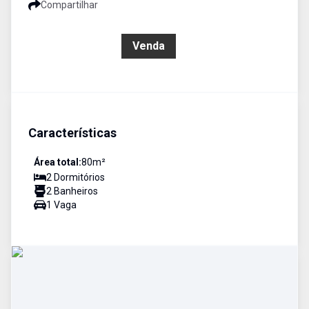
Compartilhar
R$ 380.000,00
Venda
Características
Área total:
80
m²
2
Dormitório
s
2
Banheiro
s
1
Vaga