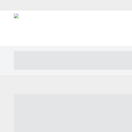
----- ----- -- ------ ---- ---- -- ----- ---