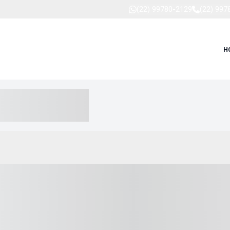
(22) 99780-2129
(22) 997
H
-- ----- --- ------