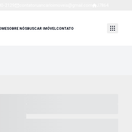
80-2129
contatoruancarloimoveis@gmail.com
J7864
OME
SOBRE NÓS
BUSCAR IMÓVEL
CONTATO