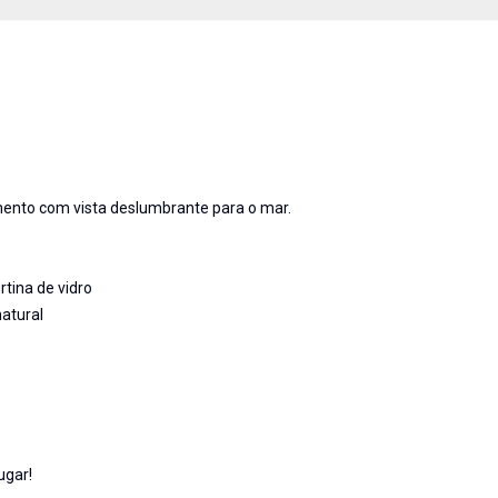
mento com vista deslumbrante para o mar.
tina de vidro
natural
ugar!