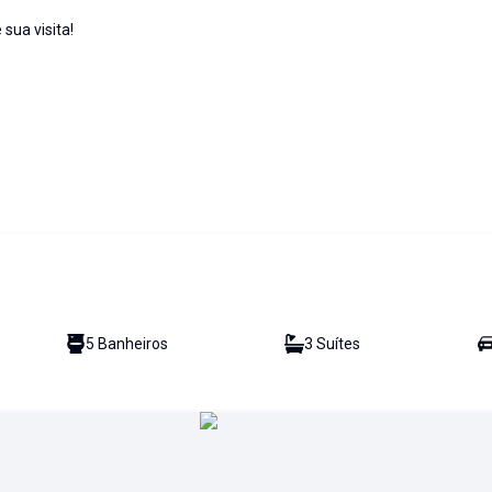
ua visita!
5
Banheiro
s
3
Suíte
s