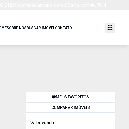
80-2129
contatoruancarloimoveis@gmail.com
J7864
OME
SOBRE NÓS
BUSCAR IMÓVEL
CONTATO
MEUS FAVORITOS
COMPARAR IMÓVEIS
Valor venda