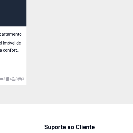
partamento
! Imóvel de
a conforto,
3
4
3
3
Suporte ao Cliente