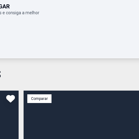
GAR
 e consiga a melhor
S
Comparar