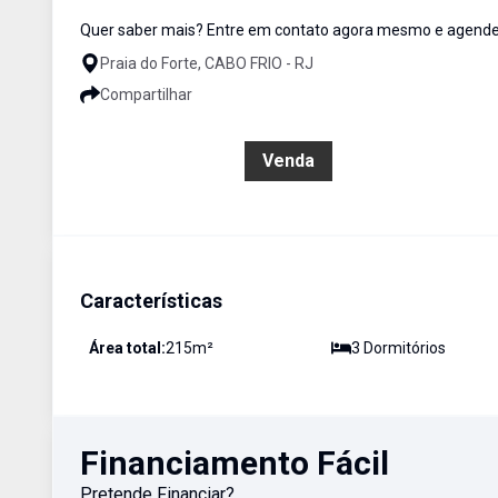
Quer saber mais? Entre em contato agora mesmo e agende s
Praia do Forte, CABO FRIO - RJ
Compartilhar
R$ 3.500.000,00
Venda
Características
Área total:
215
m²
3
Dormitório
s
Financiamento Fácil
Pretende Financiar?