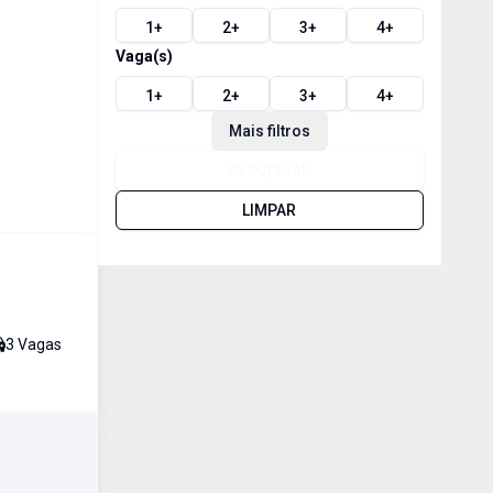
1
+
2
+
3
+
4
+
Vaga(s)
1
+
2
+
3
+
4
+
Mais filtros
PESQUISAR
LIMPAR
3
Vaga
s