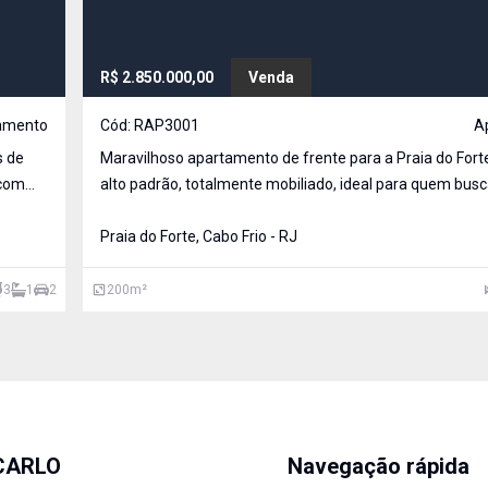
R$ 2.850.000,00
Venda
amento
Cód:
RAP3001
A
s de
Maravilhoso apartamento de frente para a Praia do Forte
 com
alto padrão, totalmente mobiliado, ideal para quem busc
exclusividade e uma vista privilegiada. O apartamento é composto
por: Salão em 2 ambientes com vista permanente para
Praia do Forte, Cabo Frio - RJ
3
1
2
200
m²
CARLO
Navegação rápida