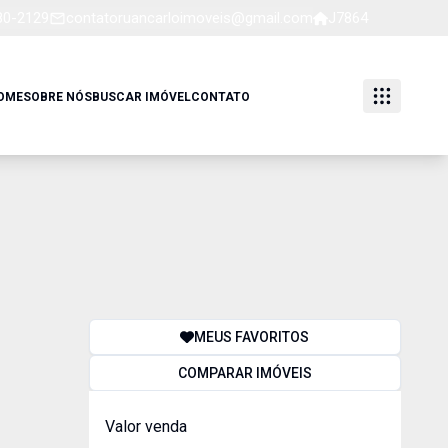
80-2129
contatoruancarloimoveis@gmail.com
J7864
OME
SOBRE NÓS
BUSCAR IMÓVEL
CONTATO
MEUS FAVORITOS
COMPARAR IMÓVEIS
Valor venda