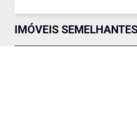
IMÓVEIS SEMELHANTE
Comparar
R$ 1.150.000,00
Venda
Cód:
RAP3162
Apart