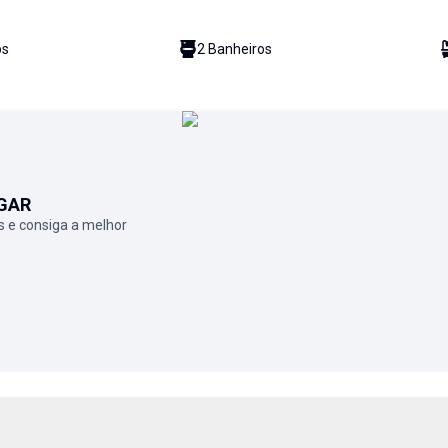
o
s
2
Banheiro
s
GAR
 e consiga a melhor