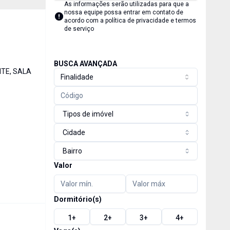
As informações serão utilizadas para que a
nossa equipe possa entrar em contato de
acordo com a
política de privacidade e termos
de serviço
BUSCA AVANÇADA
TE, SALA
Finalidade
Tipos de imóvel
Cidade
Bairro
Valor
Dormitório(s)
1
+
2
+
3
+
4
+