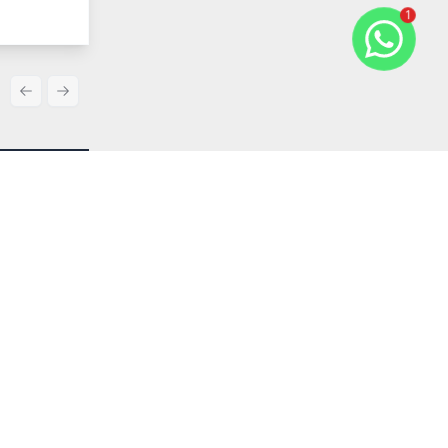
1
Previous slide
Next slide
Comparar
R$ 1.400.000,00
Venda
partamento
Cód:
RAP3187