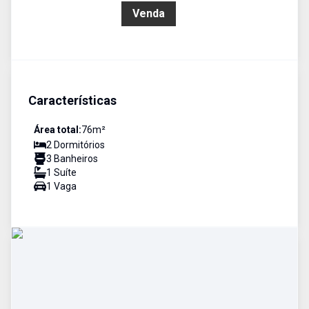
R$ 550.000,00
Venda
Características
Área total:
76
m²
2
Dormitório
s
3
Banheiro
s
1
Suíte
1
Vaga