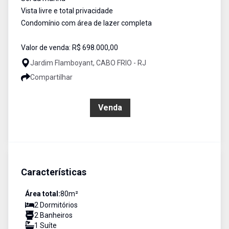
Vista livre e total privacidade
Condomínio com área de lazer completa
Valor de venda: R$ 698.000,00
Jardim Flamboyant, CABO FRIO - RJ
Compartilhar
R$ 698.000,00
Venda
Características
Área total:
80
m²
2
Dormitório
s
2
Banheiro
s
1
Suíte