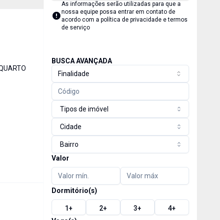
As informações serão utilizadas para que a
nossa equipe possa entrar em contato de
acordo com a
política de privacidade e termos
de serviço
BUSCA AVANÇADA
 QUARTO
Finalidade
Tipos de imóvel
Cidade
Bairro
Valor
Dormitório(s)
1
+
2
+
3
+
4
+