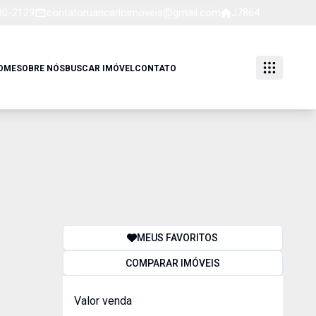
80-2129
contatoruancarloimoveis@gmail.com
J7864
OME
SOBRE NÓS
BUSCAR IMÓVEL
CONTATO
MEUS FAVORITOS
COMPARAR IMÓVEIS
Valor venda