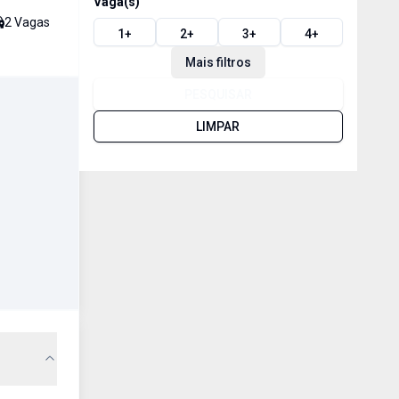
Vaga(s)
2
Vaga
s
1
+
2
+
3
+
4
+
Mais filtros
PESQUISAR
LIMPAR