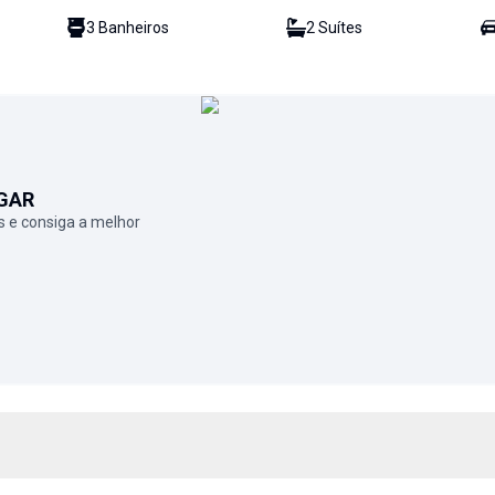
3
Banheiro
s
2
Suíte
s
GAR
 e consiga a melhor