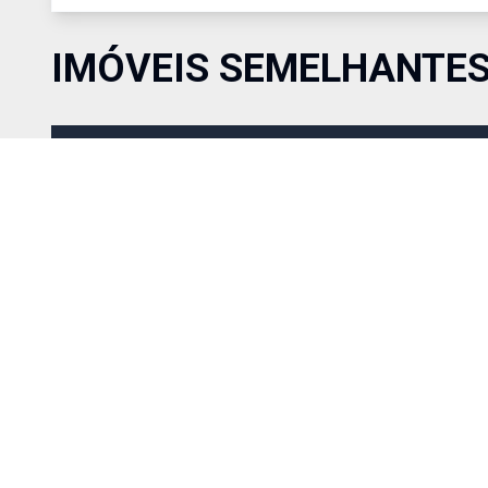
IMÓVEIS SEMELHANTE
Comparar
R$ 1.500.000,00
Venda
Cód:
RAP4005
Apart
Excelente apartamento amplo e bem distribuído, composto p
em dois ambientes com varanda, proporcionando conforto e