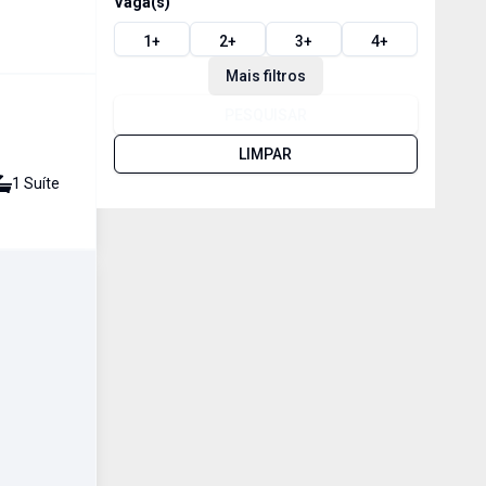
Vaga(s)
1
+
2
+
3
+
4
+
Mais filtros
PESQUISAR
LIMPAR
1
Suíte