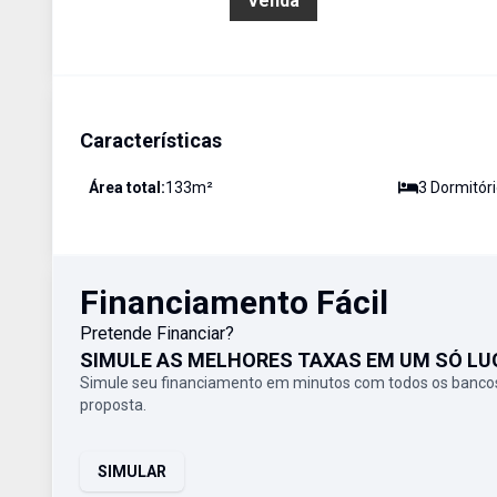
R$ 500.000,00
Venda
Características
Área total:
133
m²
3
Dormitór
Financiamento Fácil
Pretende Financiar?
SIMULE AS MELHORES TAXAS EM UM SÓ LU
Simule seu financiamento em minutos com todos os bancos
proposta.
SIMULAR