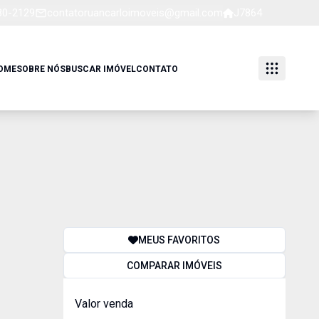
80-2129
contatoruancarloimoveis@gmail.com
J7864
OME
SOBRE NÓS
BUSCAR IMÓVEL
CONTATO
MEUS FAVORITOS
COMPARAR IMÓVEIS
Valor venda