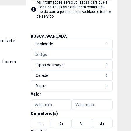
As informações serão utilizadas para que a
nossa equipe possa entrar em contato de
acordo com a
política de privacidade e termos
de serviço
BUSCA AVANÇADA
 imóvel é
Finalidade
om box em
Tipos de imóvel
Cidade
Bairro
Valor
Dormitório(s)
1
+
2
+
3
+
4
+