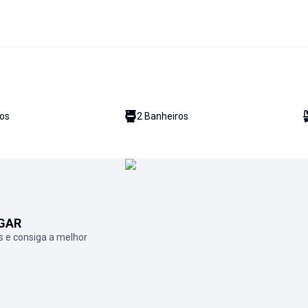
io
s
2
Banheiro
s
GAR
 e consiga a melhor