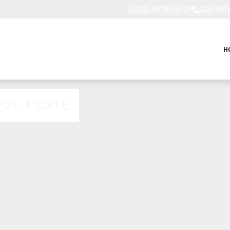
(22) 99780-2129
(22) 997
H
S, 1 SUÍTE