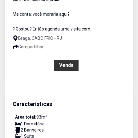
Me conta: você moraria aqui?
? Gostou? Então agenda uma visita com
Braga, CABO FRIO - RJ
Compartilhar
R$ 450.000,00
Venda
Características
Área total:
93
m²
1
Dormitório
2
Banheiro
s
1
Suíte