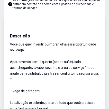
As informações serão utilizadas para que a nossa equipe possa
entrar em contato de acordo com a
política de privacidade e
termos de serviço
Apartamento
Venda
Cód:
RAP1084
Descrição
Você que quer investir ou morar, olha essa oportunidade
no Braga!
Apartamento com 1 quarto (sendo suíte), sala
aconchegante, lavabo, cozinha e área de serviço ? tudo
muito bem distribuído pra trazer conforto no seu dia a dia.
?
1 vaga de garagem
Localização excelente, perto de tudo que você precisa e
com fácil acesso à praia!