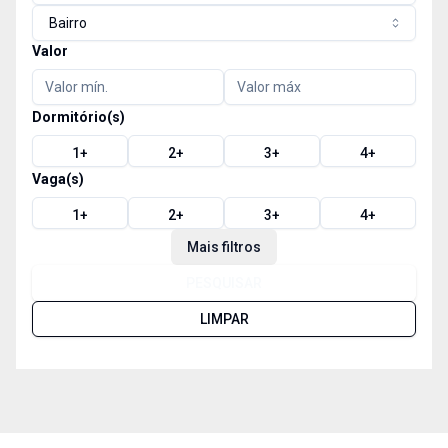
Bairro
Valor
Dormitório(s)
1
+
2
+
3
+
4
+
Vaga(s)
1
+
2
+
3
+
4
+
Mais filtros
PESQUISAR
LIMPAR