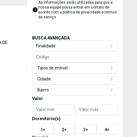
As informações serão utilizadas para que a
nossa equipe possa entrar em contato de
acordo com a
política de privacidade e termos
de serviço
BUSCA AVANÇADA
A DE
Finalidade
Tipos de imóvel
Cidade
Bairro
Valor
Dormitório(s)
1
+
2
+
3
+
4
+