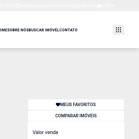
80-2129
contatoruancarloimoveis@gmail.com
J7864
OME
SOBRE NÓS
BUSCAR IMÓVEL
CONTATO
MEUS FAVORITOS
COMPARAR IMÓVEIS
Valor venda