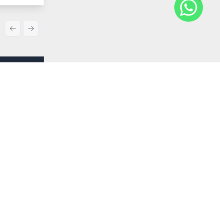
Previous slide
Next slide
Comparar
R$ 1.800.000,00
Venda
partamento
Cód:
RCO3077
 banheiro
Excelente cobertura frente , sol da manhã a 50 metros da praia do
rio, varanda
Forte Com 245m2 ,,em uma localização privilegiada.