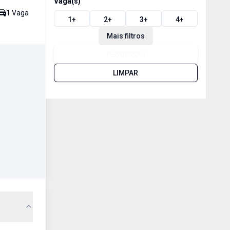
Vaga(s)
1
Vaga
1
+
2
+
3
+
4
+
Mais filtros
PESQUISAR
LIMPAR