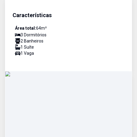
Características
Área total:
64
m²
3
Dormitório
s
2
Banheiro
s
1
Suíte
1
Vaga