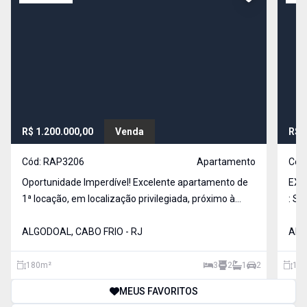
R$ 1.200.000,00
Venda
R$ 
Cód:
RAP3206
Apartamento
Cód
Oportunidade Imperdível! Excelente apartamento de
EXC
1ª locação, em localização privilegiada, próximo à
: S
praia e à Feirinha! Sala ampla em 2 ambientes com
INT
varanda 3 quartos, sendo 1 suíte Todos os quartos
ALGODOAL, CABO FRIO - RJ
ALG
com varanda Banheiro social Cozinha Área
180
m²
3
2
1
2
105
MEUS FAVORITOS